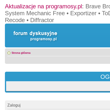
Aktualizacje na programosy.pl
:
Brave Br
System Mechanic Free
•
Exportizer
•
To
Recode
•
Diffractor
Strona główna
OG
Zaloguj