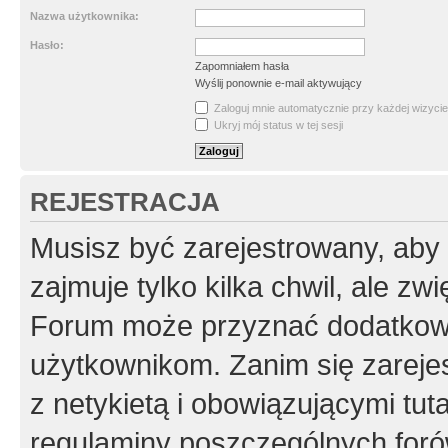
Nazwa użytkownika:
Hasło:
Zapomniałem hasła
Wyślij ponownie e-mail aktywujący
Zaloguj mnie automatycznie przy każdej wizycie
Ukryj mój status w tej sesji
REJESTRACJA
Musisz być zarejestrowany, aby
zajmuje tylko kilka chwil, ale z
Forum może przyznać dodatkow
użytkownikom. Zanim się zarejes
z netykietą i obowiązującymi tut
regulaminy poszczególnych foró