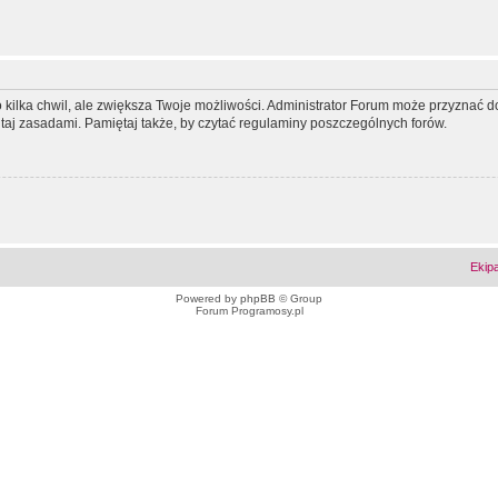
ko kilka chwil, ale zwiększa Twoje możliwości. Administrator Forum może przyzna
tutaj zasadami. Pamiętaj także, by czytać regulaminy poszczególnych forów.
Ekip
Powered by
phpBB
© Group
Forum Programosy.pl