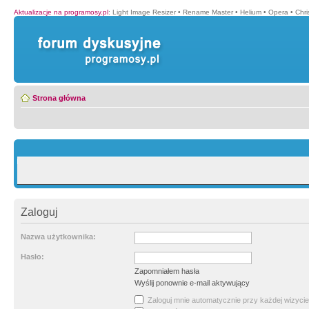
Aktualizacje na programosy.pl
:
Light Image Resizer
•
Rename Master
•
Helium
•
Opera
•
Chr
Strona główna
Zaloguj
Nazwa użytkownika:
Hasło:
Zapomniałem hasła
Wyślij ponownie e-mail aktywujący
Zaloguj mnie automatycznie przy każdej wizycie