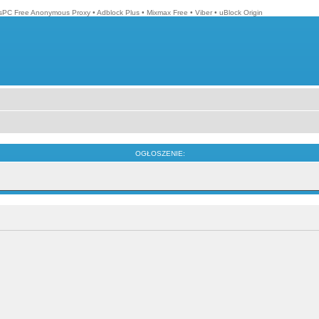
isPC Free Anonymous Proxy
•
Adblock Plus
•
Mixmax Free
•
Viber
•
uBlock Origin
OGŁOSZENIE: