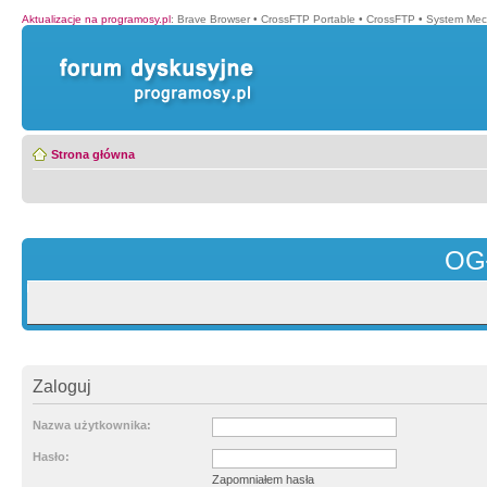
Aktualizacje na programosy.pl
:
Brave Browser
•
CrossFTP Portable
•
CrossFTP
•
System Mec
Strona główna
OG
Zaloguj
Nazwa użytkownika:
Hasło:
Zapomniałem hasła