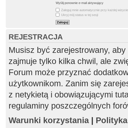
Wyślij ponownie e-mail aktywujący
Zaloguj mnie automatycznie przy każdej wizycie
Ukryj mój status w tej sesji
REJESTRACJA
Musisz być zarejestrowany, aby
zajmuje tylko kilka chwil, ale z
Forum może przyznać dodatkow
użytkownikom. Zanim się zarejes
z netykietą i obowiązującymi tut
regulaminy poszczególnych foró
Warunki korzystania
|
Polityk