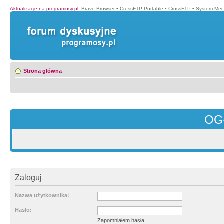
Aktualizacje na programosy.pl
:
Brave Browser
•
CrossFTP Portable
•
CrossFTP
•
System Mec
Strona główna
OG
Zaloguj
Nazwa użytkownika:
Hasło:
Zapomniałem hasła