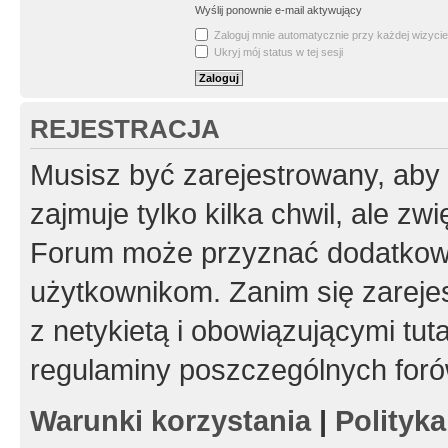
Wyślij ponownie e-mail aktywujący
Zaloguj mnie automatycznie przy każdej wizycie
Ukryj mój status w tej sesji
REJESTRACJA
Musisz być zarejestrowany, aby
zajmuje tylko kilka chwil, ale z
Forum może przyznać dodatkow
użytkownikom. Zanim się zarejes
z netykietą i obowiązującymi tut
regulaminy poszczególnych foró
Warunki korzystania
|
Polityk