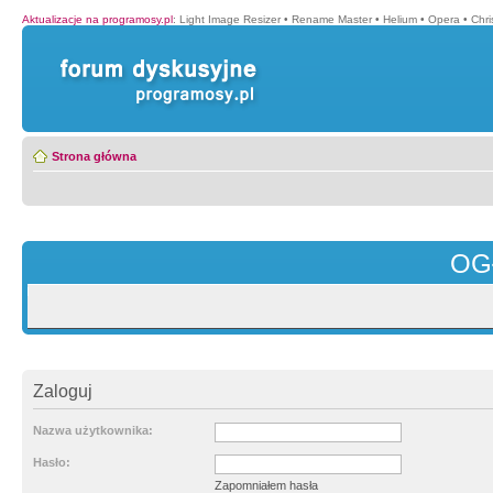
Aktualizacje na programosy.pl
:
Light Image Resizer
•
Rename Master
•
Helium
•
Opera
•
Chr
Strona główna
OG
Zaloguj
Nazwa użytkownika:
Hasło:
Zapomniałem hasła