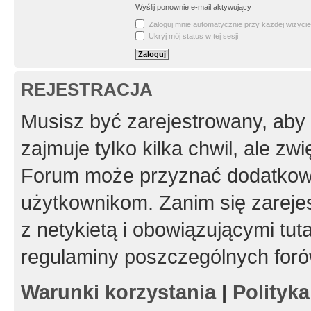
Wyślij ponownie e-mail aktywujący
Zaloguj mnie automatycznie przy każdej wizycie
Ukryj mój status w tej sesji
REJESTRACJA
Musisz być zarejestrowany, aby
zajmuje tylko kilka chwil, ale z
Forum może przyznać dodatkow
użytkownikom. Zanim się zarejes
z netykietą i obowiązującymi tut
regulaminy poszczególnych foró
Warunki korzystania
|
Polityk