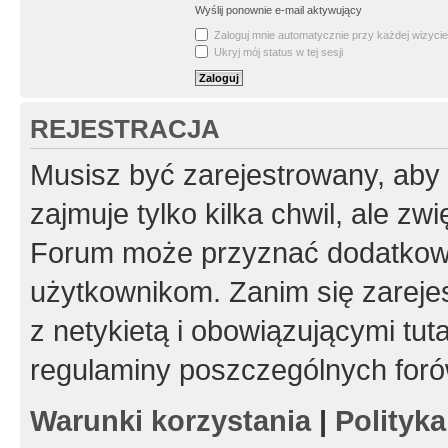
Wyślij ponownie e-mail aktywujący
Zaloguj mnie automatycznie przy każdej wizycie
Ukryj mój status w tej sesji
REJESTRACJA
Musisz być zarejestrowany, aby
zajmuje tylko kilka chwil, ale z
Forum może przyznać dodatkow
użytkownikom. Zanim się zarejes
z netykietą i obowiązującymi tut
regulaminy poszczególnych foró
Warunki korzystania
|
Polityk