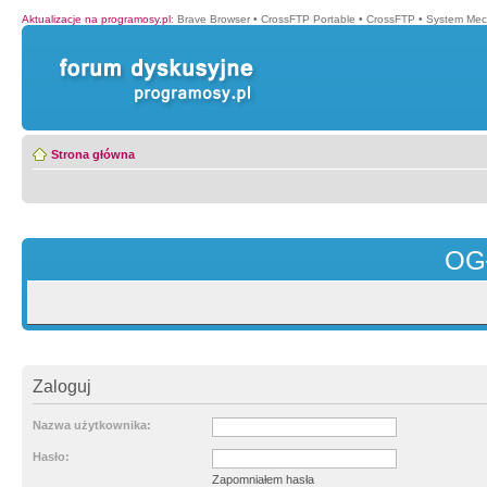
Aktualizacje na programosy.pl
:
Brave Browser
•
CrossFTP Portable
•
CrossFTP
•
System Mec
Strona główna
OG
Zaloguj
Nazwa użytkownika:
Hasło:
Zapomniałem hasła