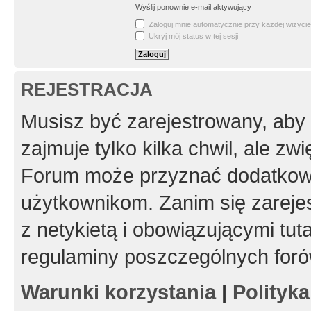
Wyślij ponownie e-mail aktywujący
Zaloguj mnie automatycznie przy każdej wizycie
Ukryj mój status w tej sesji
REJESTRACJA
Musisz być zarejestrowany, aby
zajmuje tylko kilka chwil, ale z
Forum może przyznać dodatkow
użytkownikom. Zanim się zarejes
z netykietą i obowiązującymi tut
regulaminy poszczególnych foró
Warunki korzystania
|
Polityk