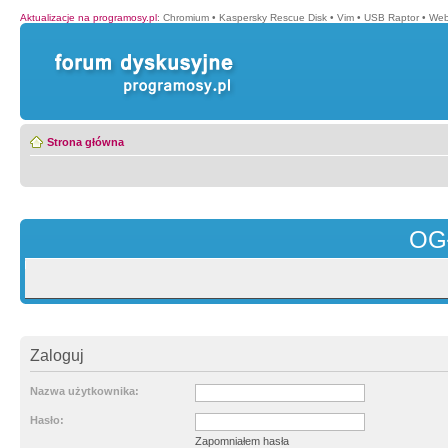
Aktualizacje na programosy.pl
:
Chromium
•
Kaspersky Rescue Disk
•
Vim
•
USB Raptor
•
Web
Strona główna
OG
Zaloguj
Nazwa użytkownika:
Hasło:
Zapomniałem hasła