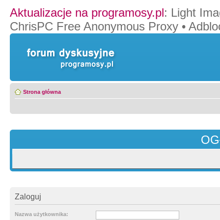
Aktualizacje na programosy.pl
:
Light Ima
ChrisPC Free Anonymous Proxy
•
Adblo
Strona główna
OG
Zaloguj
Nazwa użytkownika: