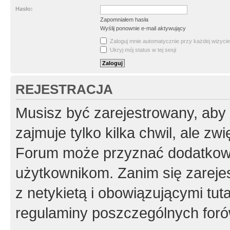
Hasło:
Zapomniałem hasła
Wyślij ponownie e-mail aktywujący
Zaloguj mnie automatycznie przy każdej wizycie
Ukryj mój status w tej sesji
REJESTRACJA
Musisz być zarejestrowany, aby
zajmuje tylko kilka chwil, ale z
Forum może przyznać dodatkow
użytkownikom. Zanim się zarejes
z netykietą i obowiązującymi tut
regulaminy poszczególnych foró