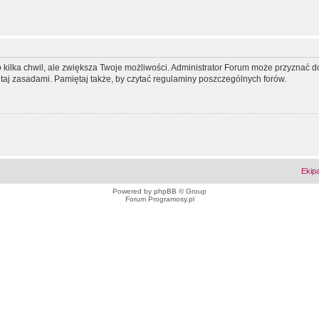
ko kilka chwil, ale zwiększa Twoje możliwości. Administrator Forum może przyzna
tutaj zasadami. Pamiętaj także, by czytać regulaminy poszczególnych forów.
Ekip
Powered by
phpBB
© Group
Forum Programosy.pl