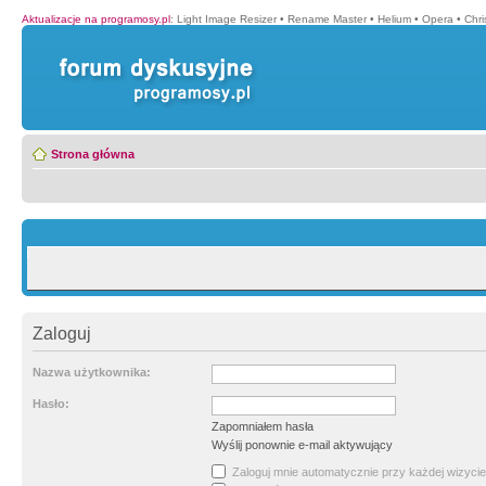
Aktualizacje na programosy.pl
:
Light Image Resizer
•
Rename Master
•
Helium
•
Opera
•
Chr
Strona główna
Zaloguj
Nazwa użytkownika:
Hasło:
Zapomniałem hasła
Wyślij ponownie e-mail aktywujący
Zaloguj mnie automatycznie przy każdej wizycie