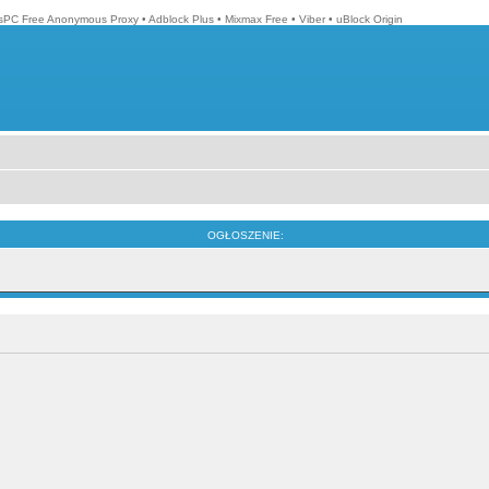
isPC Free Anonymous Proxy
•
Adblock Plus
•
Mixmax Free
•
Viber
•
uBlock Origin
OGŁOSZENIE: