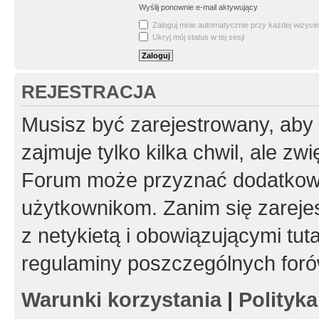
Wyślij ponownie e-mail aktywujący
Zaloguj mnie automatycznie przy każdej wizycie
Ukryj mój status w tej sesji
REJESTRACJA
Musisz być zarejestrowany, aby
zajmuje tylko kilka chwil, ale z
Forum może przyznać dodatkow
użytkownikom. Zanim się zarejes
z netykietą i obowiązującymi tut
regulaminy poszczególnych foró
Warunki korzystania
|
Polityk