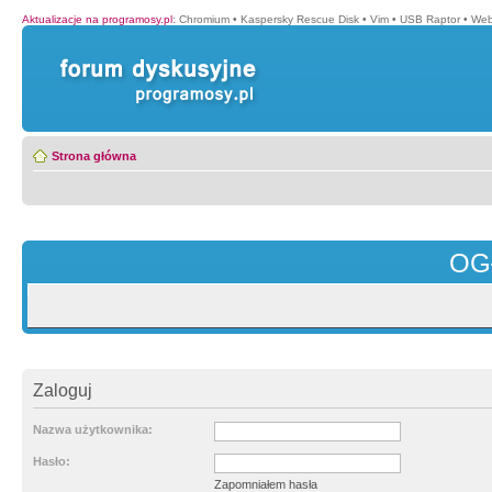
Aktualizacje na programosy.pl
:
Chromium
•
Kaspersky Rescue Disk
•
Vim
•
USB Raptor
•
Web
Strona główna
OG
Zaloguj
Nazwa użytkownika:
Hasło:
Zapomniałem hasła