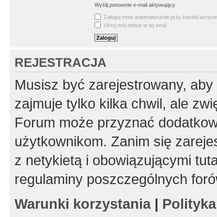
Wyślij ponownie e-mail aktywujący
Zaloguj mnie automatycznie przy każdej wizycie
Ukryj mój status w tej sesji
REJESTRACJA
Musisz być zarejestrowany, aby
zajmuje tylko kilka chwil, ale z
Forum może przyznać dodatkow
użytkownikom. Zanim się zarejes
z netykietą i obowiązującymi tut
regulaminy poszczególnych foró
Warunki korzystania
|
Polityk