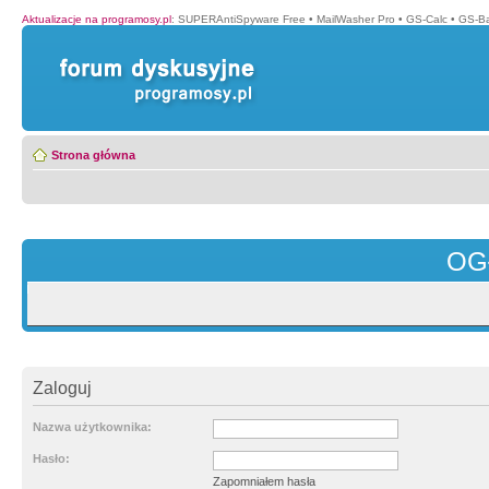
Aktualizacje na programosy.pl
:
SUPERAntiSpyware Free
•
MailWasher Pro
•
GS-Calc
•
GS-B
Strona główna
OG
Zaloguj
Nazwa użytkownika:
Hasło:
Zapomniałem hasła