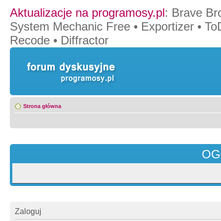
Aktualizacje na programosy.pl
:
Brave Br
System Mechanic Free
•
Exportizer
•
To
Recode
•
Diffractor
Strona główna
OG
Zaloguj