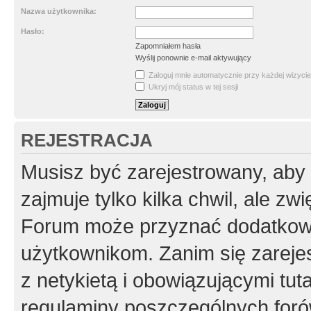
Nazwa użytkownika:
Hasło:
Zapomniałem hasła
Wyślij ponownie e-mail aktywujący
Zaloguj mnie automatycznie przy każdej wizycie
Ukryj mój status w tej sesji
REJESTRACJA
Musisz być zarejestrowany, aby
zajmuje tylko kilka chwil, ale z
Forum może przyznać dodatkow
użytkownikom. Zanim się zarejes
z netykietą i obowiązującymi tut
regulaminy poszczególnych foró