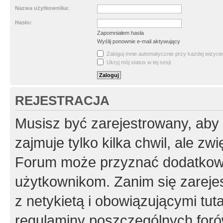
Nazwa użytkownika:
Hasło:
Zapomniałem hasła
Wyślij ponownie e-mail aktywujący
Zaloguj mnie automatycznie przy każdej wizycie
Ukryj mój status w tej sesji
REJESTRACJA
Musisz być zarejestrowany, aby
zajmuje tylko kilka chwil, ale z
Forum może przyznać dodatkow
użytkownikom. Zanim się zarejes
z netykietą i obowiązującymi tut
regulaminy poszczególnych foró