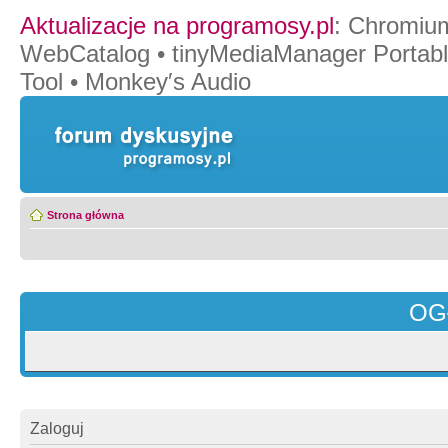
Aktualizacje na programosy.pl
:
Chromiu
WebCatalog
•
tinyMediaManager Portab
Tool
•
Monkey′s Audio
Strona główna
OG
Zaloguj