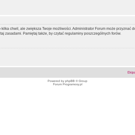
ko kilka chwil, ale zwiększa Twoje możliwości. Administrator Forum może przyzna
tutaj zasadami. Pamiętaj także, by czytać regulaminy poszczególnych forów.
Ekip
Powered by
phpBB
© Group
Forum Programosy.pl