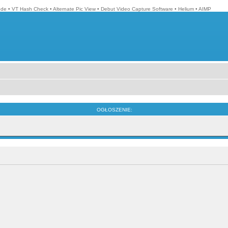
ode
•
VT Hash Check
•
Alternate Pic View
•
Debut Video Capture Software
•
Helium
•
AIMP
OGŁOSZENIE: