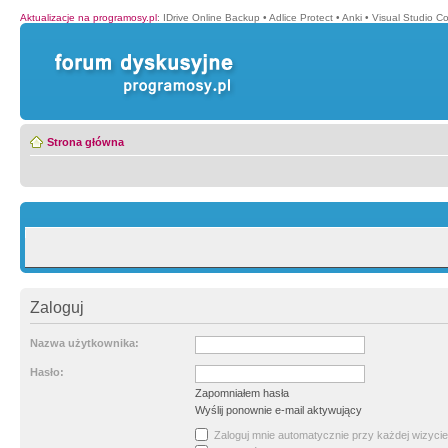
Aktualizacje na programosy.pl
:
IDrive Online Backup
•
Adlice Protect
•
Anki
•
Visual Studio C
Strona główna
Zaloguj
Nazwa użytkownika:
Hasło:
Zapomniałem hasła
Wyślij ponownie e-mail aktywujący
Zaloguj mnie automatycznie przy każdej wizycie