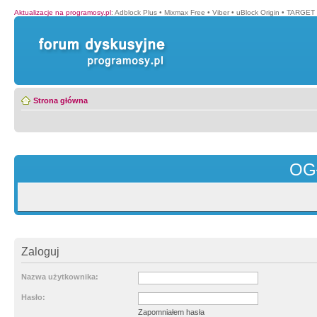
Aktualizacje na programosy.pl
:
Adblock Plus
•
Mixmax Free
•
Viber
•
uBlock Origin
•
TARGET 
Strona główna
OG
Zaloguj
Nazwa użytkownika:
Hasło:
Zapomniałem hasła