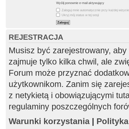
Wyślij ponownie e-mail aktywujący
Zaloguj mnie automatycznie przy każdej wizycie
Ukryj mój status w tej sesji
REJESTRACJA
Musisz być zarejestrowany, aby
zajmuje tylko kilka chwil, ale z
Forum może przyznać dodatkow
użytkownikom. Zanim się zarejes
z netykietą i obowiązującymi tut
regulaminy poszczególnych foró
Warunki korzystania
|
Polityk