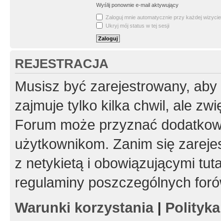
Wyślij ponownie e-mail aktywujący
Zaloguj mnie automatycznie przy każdej wizycie
Ukryj mój status w tej sesji
REJESTRACJA
Musisz być zarejestrowany, aby
zajmuje tylko kilka chwil, ale z
Forum może przyznać dodatkow
użytkownikom. Zanim się zarejes
z netykietą i obowiązującymi tut
regulaminy poszczególnych foró
Warunki korzystania
|
Polityk