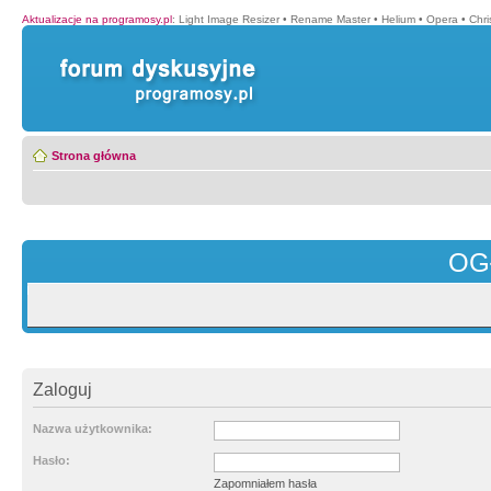
Aktualizacje na programosy.pl
:
Light Image Resizer
•
Rename Master
•
Helium
•
Opera
•
Chr
Strona główna
OG
Zaloguj
Nazwa użytkownika:
Hasło:
Zapomniałem hasła