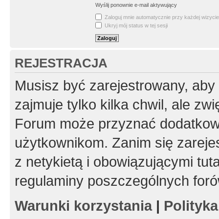
Wyślij ponownie e-mail aktywujący
Zaloguj mnie automatycznie przy każdej wizycie
Ukryj mój status w tej sesji
REJESTRACJA
Musisz być zarejestrowany, aby
zajmuje tylko kilka chwil, ale z
Forum może przyznać dodatkow
użytkownikom. Zanim się zarejes
z netykietą i obowiązującymi tut
regulaminy poszczególnych foró
Warunki korzystania
|
Polityk