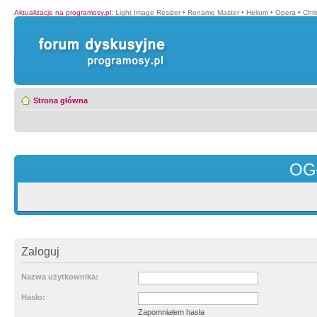
Aktualizacje na programosy.pl
:
Light Image Resizer
•
Rename Master
•
Helium
•
Opera
•
Chr
Strona główna
OG
Zaloguj
Nazwa użytkownika:
Hasło:
Zapomniałem hasła