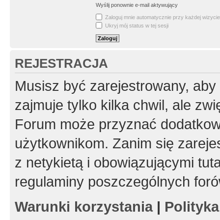
Wyślij ponownie e-mail aktywujący
Zaloguj mnie automatycznie przy każdej wizycie
Ukryj mój status w tej sesji
REJESTRACJA
Musisz być zarejestrowany, aby
zajmuje tylko kilka chwil, ale z
Forum może przyznać dodatkow
użytkownikom. Zanim się zarejes
z netykietą i obowiązującymi tut
regulaminy poszczególnych foró
Warunki korzystania
|
Polityk