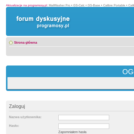
Aktualizacje na programosy.pl
:
MailWasher Pro
•
GS-Calc
•
GS-Base
•
Calibre Portable
•
Cali
Strona główna
OG
Zaloguj
Nazwa użytkownika:
Hasło:
Zapomniałem hasła