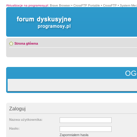
Aktualizacje na programosy.pl
:
Brave Browser
•
CrossFTP Portable
•
CrossFTP
•
System Mec
Strona główna
OG
Zaloguj
Nazwa użytkownika:
Hasło:
Zapomniałem hasła