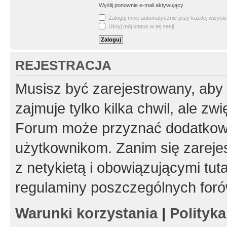
Wyślij ponownie e-mail aktywujący
Zaloguj mnie automatycznie przy każdej wizycie
Ukryj mój status w tej sesji
REJESTRACJA
Musisz być zarejestrowany, aby
zajmuje tylko kilka chwil, ale z
Forum może przyznać dodatkow
użytkownikom. Zanim się zarejes
z netykietą i obowiązującymi tut
regulaminy poszczególnych foró
Warunki korzystania
|
Polityk