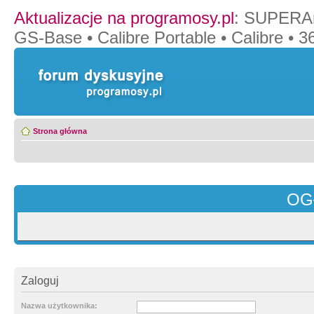
Aktualizacje na programosy.pl
:
SUPERAn
GS-Base
•
Calibre Portable
•
Calibre
•
36
Strona główna
OG
Zaloguj
Nazwa użytkownika: