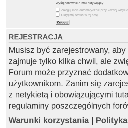
Wyślij ponownie e-mail aktywujący
Zaloguj mnie automatycznie przy każdej wizycie
Ukryj mój status w tej sesji
REJESTRACJA
Musisz być zarejestrowany, aby
zajmuje tylko kilka chwil, ale z
Forum może przyznać dodatkow
użytkownikom. Zanim się zarejes
z netykietą i obowiązującymi tut
regulaminy poszczególnych foró
Warunki korzystania
|
Polityk