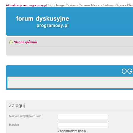
Aktualizacje na programosy.pl
:
Light Image Resizer
•
Rename Master
•
Helium
•
Opera
•
Chr
Strona główna
OG
Zaloguj
Nazwa użytkownika:
Hasło:
Zapomniałem hasła