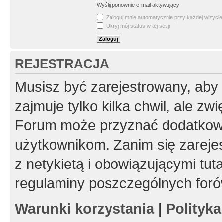
Wyślij ponownie e-mail aktywujący
Zaloguj mnie automatycznie przy każdej wizycie
Ukryj mój status w tej sesji
REJESTRACJA
Musisz być zarejestrowany, aby
zajmuje tylko kilka chwil, ale z
Forum może przyznać dodatkow
użytkownikom. Zanim się zarejes
z netykietą i obowiązującymi tut
regulaminy poszczególnych foró
Warunki korzystania
|
Polityk