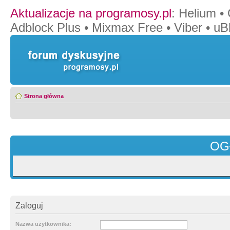
Aktualizacje na programosy.pl
:
Helium
•
Adblock Plus
•
Mixmax Free
•
Viber
•
uB
Strona główna
OG
Zaloguj
Nazwa użytkownika: