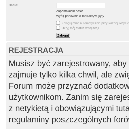
Hasło:
Zapomniałem hasła
Wyślij ponownie e-mail aktywujący
Zaloguj mnie automatycznie przy każdej wizycie
Ukryj mój status w tej sesji
REJESTRACJA
Musisz być zarejestrowany, aby
zajmuje tylko kilka chwil, ale z
Forum może przyznać dodatkow
użytkownikom. Zanim się zarejes
z netykietą i obowiązującymi tut
regulaminy poszczególnych foró