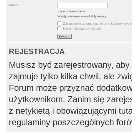
Hasło:
Zapomniałem hasła
Wyślij ponownie e-mail aktywujący
Zaloguj mnie automatycznie przy każdej wizycie
Ukryj mój status w tej sesji
REJESTRACJA
Musisz być zarejestrowany, aby
zajmuje tylko kilka chwil, ale z
Forum może przyznać dodatkow
użytkownikom. Zanim się zarejes
z netykietą i obowiązującymi tut
regulaminy poszczególnych foró