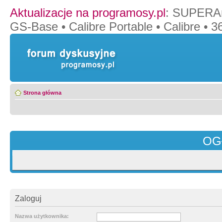
Aktualizacje na programosy.pl
:
SUPERAn
GS-Base
•
Calibre Portable
•
Calibre
•
36
Strona główna
OG
Zaloguj
Nazwa użytkownika: