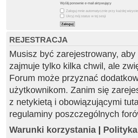
Wyślij ponownie e-mail aktywujący
Zaloguj mnie automatycznie przy każdej wizycie
Ukryj mój status w tej sesji
REJESTRACJA
Musisz być zarejestrowany, aby
zajmuje tylko kilka chwil, ale z
Forum może przyznać dodatkow
użytkownikom. Zanim się zarejes
z netykietą i obowiązującymi tut
regulaminy poszczególnych foró
Warunki korzystania
|
Polityk