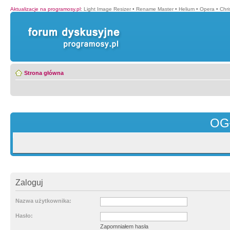
Aktualizacje na programosy.pl
:
Light Image Resizer
•
Rename Master
•
Helium
•
Opera
•
Chr
Strona główna
OG
Zaloguj
Nazwa użytkownika:
Hasło:
Zapomniałem hasła