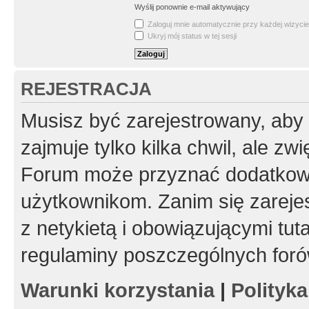
Wyślij ponownie e-mail aktywujący
Zaloguj mnie automatycznie przy każdej wizycie
Ukryj mój status w tej sesji
REJESTRACJA
Musisz być zarejestrowany, aby
zajmuje tylko kilka chwil, ale z
Forum może przyznać dodatkow
użytkownikom. Zanim się zarejes
z netykietą i obowiązującymi tut
regulaminy poszczególnych foró
Warunki korzystania
|
Polityk