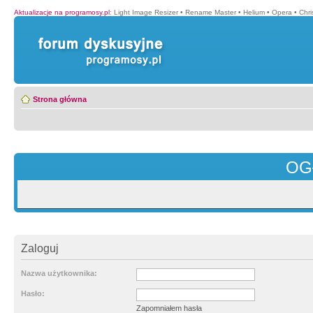
Aktualizacje na programosy.pl
:
Light Image Resizer
•
Rename Master
•
Helium
•
Opera
•
Chr
Strona główna
OG
Zaloguj
Nazwa użytkownika:
Hasło:
Zapomniałem hasła