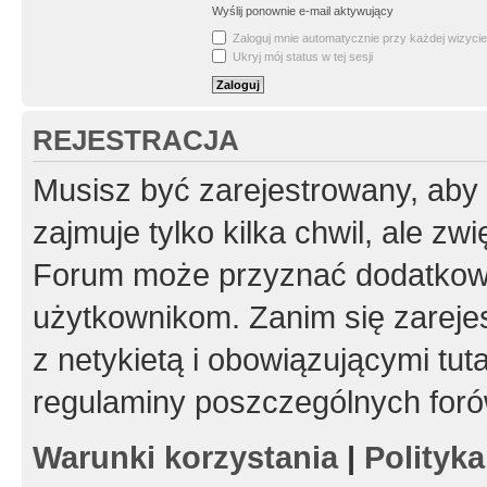
Wyślij ponownie e-mail aktywujący
Zaloguj mnie automatycznie przy każdej wizycie
Ukryj mój status w tej sesji
REJESTRACJA
Musisz być zarejestrowany, aby
zajmuje tylko kilka chwil, ale z
Forum może przyznać dodatkow
użytkownikom. Zanim się zarejes
z netykietą i obowiązującymi tut
regulaminy poszczególnych foró
Warunki korzystania
|
Polityk