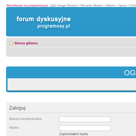
Aktualizacje na programosy.pl
:
Light Image Resizer
•
Rename Master
•
Helium
•
Opera
•
Chr
Strona główna
OG
Zaloguj
Nazwa użytkownika:
Hasło:
Zapomniałem hasła