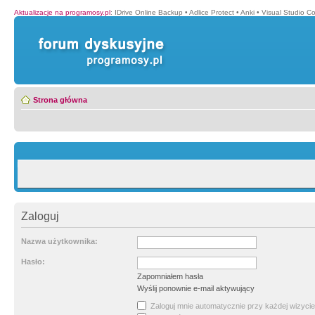
Aktualizacje na programosy.pl
:
IDrive Online Backup
•
Adlice Protect
•
Anki
•
Visual Studio C
Strona główna
Zaloguj
Nazwa użytkownika:
Hasło:
Zapomniałem hasła
Wyślij ponownie e-mail aktywujący
Zaloguj mnie automatycznie przy każdej wizycie