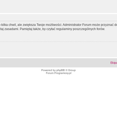
ko kilka chwil, ale zwiększa Twoje możliwości. Administrator Forum może przyzna
tutaj zasadami. Pamiętaj także, by czytać regulaminy poszczególnych forów.
Ekip
Powered by
phpBB
© Group
Forum Programosy.pl