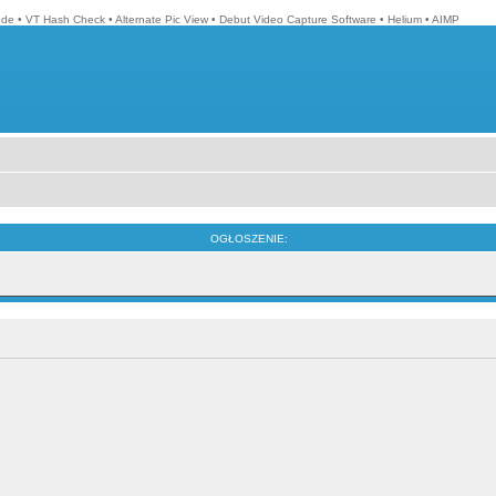
ode
•
VT Hash Check
•
Alternate Pic View
•
Debut Video Capture Software
•
Helium
•
AIMP
OGŁOSZENIE: