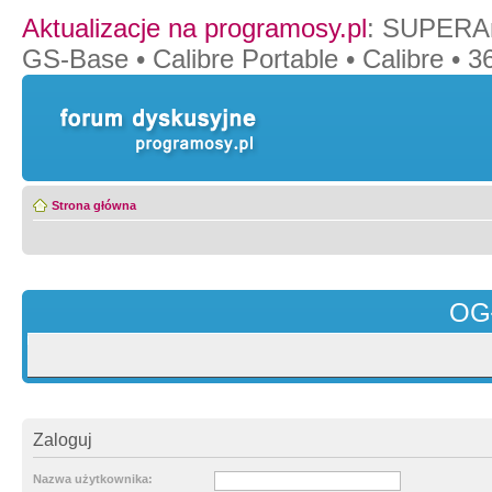
Aktualizacje na programosy.pl
:
SUPERAn
GS-Base
•
Calibre Portable
•
Calibre
•
36
Strona główna
OG
Zaloguj
Nazwa użytkownika: