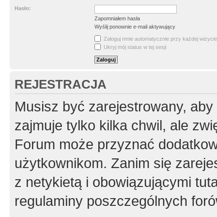
Hasło:
Zapomniałem hasła
Wyślij ponownie e-mail aktywujący
Zaloguj mnie automatycznie przy każdej wizycie
Ukryj mój status w tej sesji
REJESTRACJA
Musisz być zarejestrowany, aby
zajmuje tylko kilka chwil, ale z
Forum może przyznać dodatkow
użytkownikom. Zanim się zarejes
z netykietą i obowiązującymi tut
regulaminy poszczególnych foró