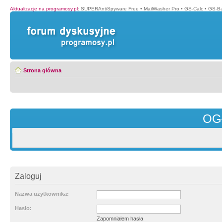
Aktualizacje na programosy.pl
:
SUPERAntiSpyware Free
•
MailWasher Pro
•
GS-Calc
•
GS-B
Strona główna
OG
Zaloguj
Nazwa użytkownika:
Hasło:
Zapomniałem hasła