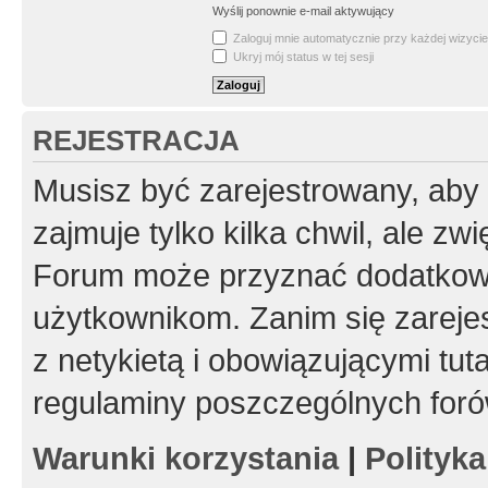
Wyślij ponownie e-mail aktywujący
Zaloguj mnie automatycznie przy każdej wizycie
Ukryj mój status w tej sesji
REJESTRACJA
Musisz być zarejestrowany, aby
zajmuje tylko kilka chwil, ale z
Forum może przyznać dodatkow
użytkownikom. Zanim się zarejes
z netykietą i obowiązującymi tut
regulaminy poszczególnych foró
Warunki korzystania
|
Polityk