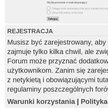
Wyślij ponownie e-mail aktywujący
Zaloguj mnie automatycznie przy każdej wizycie
Ukryj mój status w tej sesji
REJESTRACJA
Musisz być zarejestrowany, aby
zajmuje tylko kilka chwil, ale z
Forum może przyznać dodatkow
użytkownikom. Zanim się zarejes
z netykietą i obowiązującymi tut
regulaminy poszczególnych foró
Warunki korzystania
|
Polityk