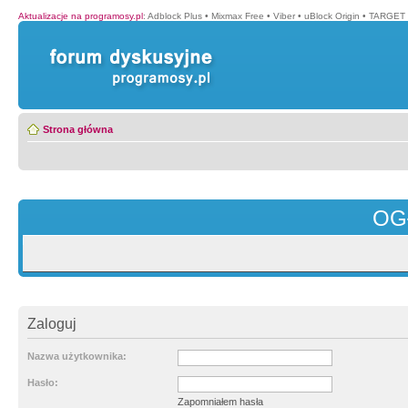
Aktualizacje na programosy.pl
:
Adblock Plus
•
Mixmax Free
•
Viber
•
uBlock Origin
•
TARGET 
Strona główna
OG
Zaloguj
Nazwa użytkownika:
Hasło:
Zapomniałem hasła