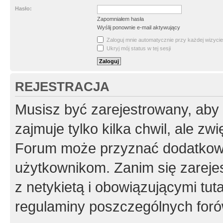
Hasło:
Zapomniałem hasła
Wyślij ponownie e-mail aktywujący
Zaloguj mnie automatycznie przy każdej wizycie
Ukryj mój status w tej sesji
REJESTRACJA
Musisz być zarejestrowany, aby
zajmuje tylko kilka chwil, ale z
Forum może przyznać dodatkow
użytkownikom. Zanim się zarejes
z netykietą i obowiązującymi tut
regulaminy poszczególnych foró