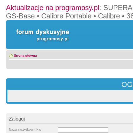
Aktualizacje na programosy.pl
:
SUPERAn
GS-Base
•
Calibre Portable
•
Calibre
•
36
Strona główna
OG
Zaloguj
Nazwa użytkownika: