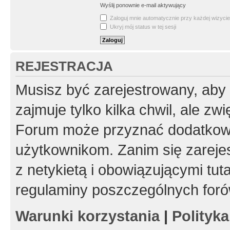
Wyślij ponownie e-mail aktywujący
Zaloguj mnie automatycznie przy każdej wizycie
Ukryj mój status w tej sesji
REJESTRACJA
Musisz być zarejestrowany, aby
zajmuje tylko kilka chwil, ale z
Forum może przyznać dodatkow
użytkownikom. Zanim się zarejes
z netykietą i obowiązującymi tut
regulaminy poszczególnych foró
Warunki korzystania
|
Polityk