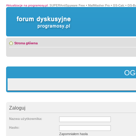
Aktualizacje na programosy.pl
:
SUPERAntiSpyware Free
•
MailWasher Pro
•
GS-Calc
•
GS-B
Strona główna
OG
Zaloguj
Nazwa użytkownika:
Hasło:
Zapomniałem hasła