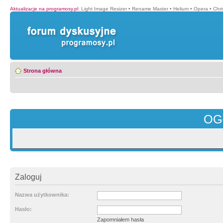
Aktualizacje na programosy.pl
:
Light Image Resizer
•
Rename Master
•
Helium
•
Opera
•
Chr
Strona główna
OG
Zaloguj
Nazwa użytkownika:
Hasło:
Zapomniałem hasła