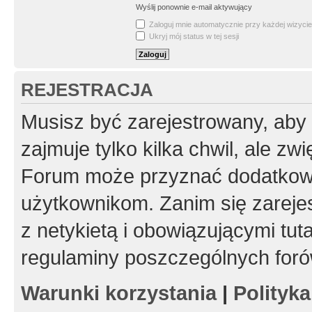
Wyślij ponownie e-mail aktywujący
Zaloguj mnie automatycznie przy każdej wizycie
Ukryj mój status w tej sesji
REJESTRACJA
Musisz być zarejestrowany, aby
zajmuje tylko kilka chwil, ale z
Forum może przyznać dodatkow
użytkownikom. Zanim się zarejes
z netykietą i obowiązującymi tut
regulaminy poszczególnych foró
Warunki korzystania
|
Polityk