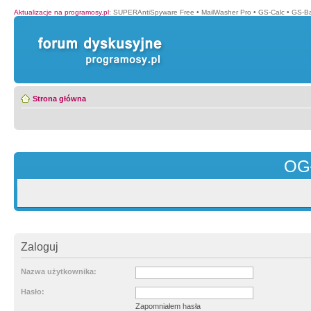
Aktualizacje na programosy.pl
:
SUPERAntiSpyware Free
•
MailWasher Pro
•
GS-Calc
•
GS-B
Strona główna
OG
Zaloguj
Nazwa użytkownika:
Hasło:
Zapomniałem hasła