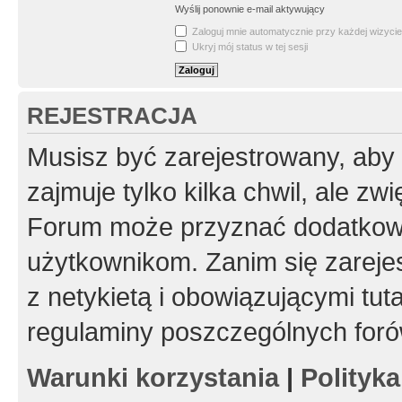
Wyślij ponownie e-mail aktywujący
Zaloguj mnie automatycznie przy każdej wizycie
Ukryj mój status w tej sesji
REJESTRACJA
Musisz być zarejestrowany, aby
zajmuje tylko kilka chwil, ale z
Forum może przyznać dodatkow
użytkownikom. Zanim się zarejes
z netykietą i obowiązującymi tut
regulaminy poszczególnych foró
Warunki korzystania
|
Polityk