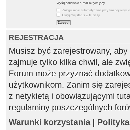
Wyślij ponownie e-mail aktywujący
Zaloguj mnie automatycznie przy każdej wizycie
Ukryj mój status w tej sesji
REJESTRACJA
Musisz być zarejestrowany, aby
zajmuje tylko kilka chwil, ale z
Forum może przyznać dodatkow
użytkownikom. Zanim się zarejes
z netykietą i obowiązującymi tut
regulaminy poszczególnych foró
Warunki korzystania
|
Polityk