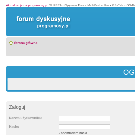
Aktualizacje na programosy.pl
:
SUPERAntiSpyware Free
•
MailWasher Pro
•
GS-Calc
•
GS-B
Strona główna
OG
Zaloguj
Nazwa użytkownika:
Hasło:
Zapomniałem hasła