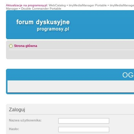
Aktualizacje na programosy.pl
:
WebCatalog
•
tinyMediaManager Portable
•
tinyMediaManage
Manager
•
Double Commander Portable
Strona główna
OG
Zaloguj
Nazwa użytkownika:
Hasło: