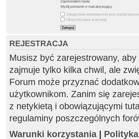
Zapomniałem hasła
Wyślij ponownie e-mail aktywujący
Zaloguj mnie automatycznie przy każdej wizycie
Ukryj mój status w tej sesji
REJESTRACJA
Musisz być zarejestrowany, aby
zajmuje tylko kilka chwil, ale z
Forum może przyznać dodatkow
użytkownikom. Zanim się zarejes
z netykietą i obowiązującymi tut
regulaminy poszczególnych foró
Warunki korzystania
|
Polityk