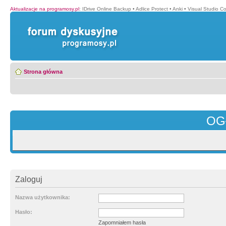
Aktualizacje na programosy.pl
:
IDrive Online Backup
•
Adlice Protect
•
Anki
•
Visual Studio C
Strona główna
OG
Zaloguj
Nazwa użytkownika:
Hasło:
Zapomniałem hasła