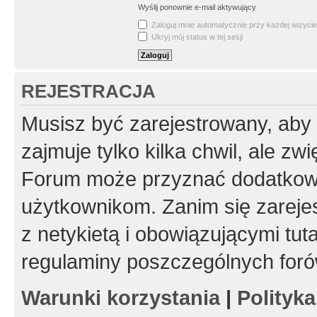
Wyślij ponownie e-mail aktywujący
Zaloguj mnie automatycznie przy każdej wizycie
Ukryj mój status w tej sesji
REJESTRACJA
Musisz być zarejestrowany, aby
zajmuje tylko kilka chwil, ale z
Forum może przyznać dodatkow
użytkownikom. Zanim się zarejes
z netykietą i obowiązującymi tut
regulaminy poszczególnych foró
Warunki korzystania
|
Polityk