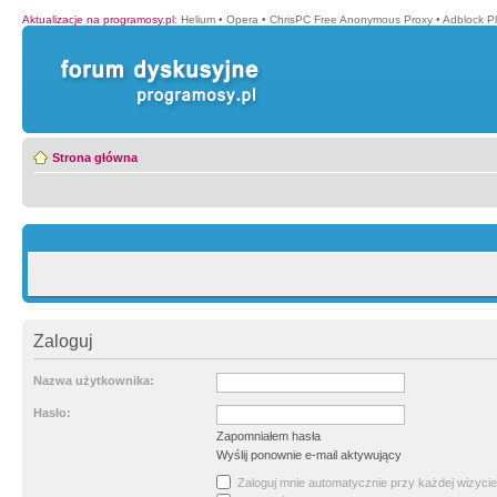
Aktualizacje na programosy.pl
:
Helium
•
Opera
•
ChrisPC Free Anonymous Proxy
•
Adblock P
Strona główna
Zaloguj
Nazwa użytkownika:
Hasło:
Zapomniałem hasła
Wyślij ponownie e-mail aktywujący
Zaloguj mnie automatycznie przy każdej wizycie