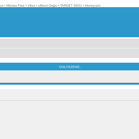
lus
•
Mixmax Free
•
Viber
•
uBlock Origin
•
TARGET 3001!
•
Honeycam
OGŁOSZENIE: