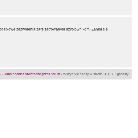
ć dodatkowe zezwolenia zarejestrowanym użytkownikom. Zanim się
a
•
Usuń cookies utworzone przez forum
• Wszystkie czasy w strefie UTC + 2 godziny