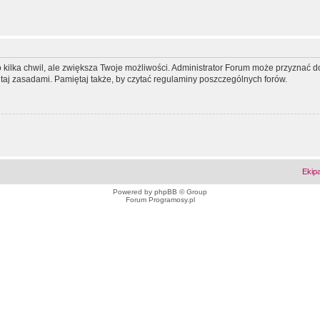
ko kilka chwil, ale zwiększa Twoje możliwości. Administrator Forum może przyzna
tutaj zasadami. Pamiętaj także, by czytać regulaminy poszczególnych forów.
Ekip
Powered by
phpBB
© Group
Forum Programosy.pl