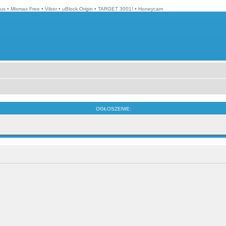
lus
•
Mixmax Free
•
Viber
•
uBlock Origin
•
TARGET 3001!
•
Honeycam
OGŁOSZENIE: