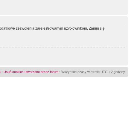
ć dodatkowe zezwolenia zarejestrowanym użytkownikom. Zanim się
a
•
Usuń cookies utworzone przez forum
• Wszystkie czasy w strefie UTC + 2 godziny