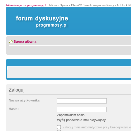
Aktualizacje na programosy.pl
:
Helium
•
Opera
•
ChrisPC Free Anonymous Proxy
•
Adblock P
Strona główna
Zaloguj
Nazwa użytkownika:
Hasło:
Zapomniałem hasła
Wyślij ponownie e-mail aktywujący
Zaloguj mnie automatycznie przy każdej wizycie