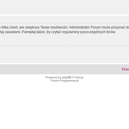
ko kilka chwil, ale zwiększa Twoje możliwości. Administrator Forum może przyzna
tutaj zasadami. Pamiętaj także, by czytać regulaminy poszczególnych forów.
Ekip
Powered by
phpBB
© Group
Forum Programosy.pl