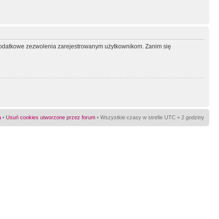
ć dodatkowe zezwolenia zarejestrowanym użytkownikom. Zanim się
a
•
Usuń cookies utworzone przez forum
• Wszystkie czasy w strefie UTC + 2 godziny