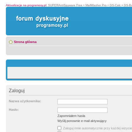
Aktualizacje na programosy.pl
:
SUPERAntiSpyware Free
•
MailWasher Pro
•
GS-Calc
•
GS-B
Strona główna
Zaloguj
Nazwa użytkownika:
Hasło:
Zapomniałem hasła
Wyślij ponownie e-mail aktywujący
Zaloguj mnie automatycznie przy każdej wizycie