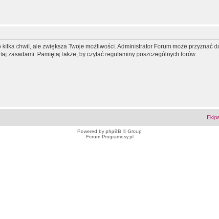
ko kilka chwil, ale zwiększa Twoje możliwości. Administrator Forum może przyzna
tutaj zasadami. Pamiętaj także, by czytać regulaminy poszczególnych forów.
Ekip
Powered by
phpBB
© Group
Forum Programosy.pl