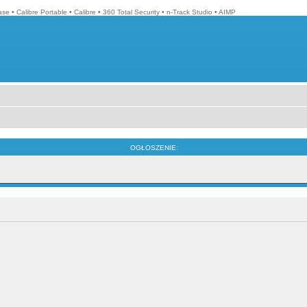
ase
•
Calibre Portable
•
Calibre
•
360 Total Security
•
n-Track Studio
•
AIMP
OGŁOSZENIE: