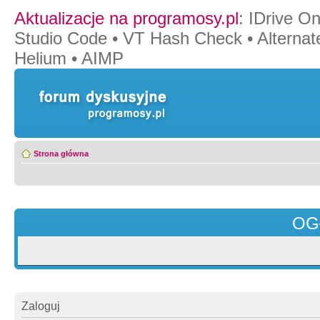
Aktualizacje na programosy.pl
:
IDrive O
Studio Code
•
VT Hash Check
•
Alternat
Helium
•
AIMP
Strona główna
OG
Zaloguj