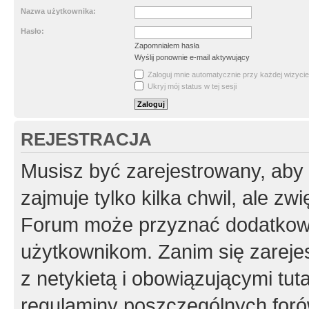
Nazwa użytkownika:
Hasło:
Zapomniałem hasła
Wyślij ponownie e-mail aktywujący
Zaloguj mnie automatycznie przy każdej wizycie
Ukryj mój status w tej sesji
REJESTRACJA
Musisz być zarejestrowany, aby
zajmuje tylko kilka chwil, ale z
Forum może przyznać dodatkow
użytkownikom. Zanim się zarejes
z netykietą i obowiązującymi tut
regulaminy poszczególnych foró