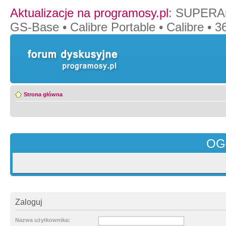
Aktualizacje na programosy.pl
:
SUPERAn
GS-Base
•
Calibre Portable
•
Calibre
•
36
Strona główna
OG
Zaloguj
Nazwa użytkownika: