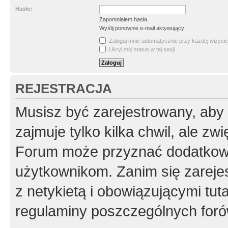
Hasło:
Zapomniałem hasła
Wyślij ponownie e-mail aktywujący
Zaloguj mnie automatycznie przy każdej wizycie
Ukryj mój status w tej sesji
REJESTRACJA
Musisz być zarejestrowany, aby
zajmuje tylko kilka chwil, ale z
Forum może przyznać dodatkow
użytkownikom. Zanim się zarejes
z netykietą i obowiązującymi tut
regulaminy poszczególnych foró