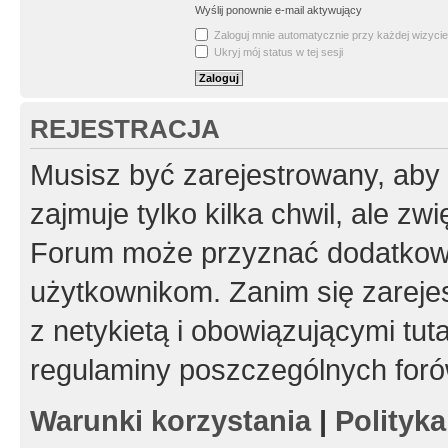
Wyślij ponownie e-mail aktywujący
Zaloguj mnie automatycznie przy każdej wizycie
Ukryj mój status w tej sesji
REJESTRACJA
Musisz być zarejestrowany, aby
zajmuje tylko kilka chwil, ale z
Forum może przyznać dodatkow
użytkownikom. Zanim się zarejes
z netykietą i obowiązującymi tut
regulaminy poszczególnych foró
Warunki korzystania
|
Polityk