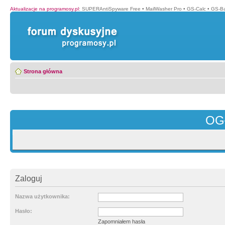
Aktualizacje na programosy.pl
:
SUPERAntiSpyware Free
•
MailWasher Pro
•
GS-Calc
•
GS-B
Strona główna
OG
Zaloguj
Nazwa użytkownika:
Hasło:
Zapomniałem hasła