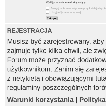
Wyślij ponownie e-mail aktywujący
Zaloguj mnie automatycznie przy każdej wizycie
Ukryj mój status w tej sesji
REJESTRACJA
Musisz być zarejestrowany, aby
zajmuje tylko kilka chwil, ale z
Forum może przyznać dodatkow
użytkownikom. Zanim się zarejes
z netykietą i obowiązującymi tut
regulaminy poszczególnych foró
Warunki korzystania
|
Polityk