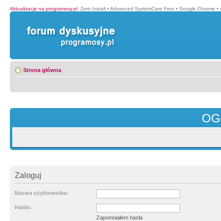
Aktualizacje na programosy.pl
:
Zero Install
•
Advanced SystemCare Free
•
Google Chrome
•
Strona główna
OG
Zaloguj
Nazwa użytkownika:
Hasło:
Zapomniałem hasła