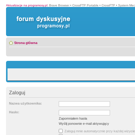
Aktualizacje na programosy.pl
:
Brave Browser
•
CrossFTP Portable
•
CrossFTP
•
System Mec
Strona główna
Zaloguj
Nazwa użytkownika:
Hasło:
Zapomniałem hasła
Wyślij ponownie e-mail aktywujący
Zaloguj mnie automatycznie przy każdej wizycie