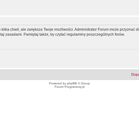
ko kilka chwil, ale zwiększa Twoje możliwości. Administrator Forum może przyzna
tutaj zasadami. Pamiętaj także, by czytać regulaminy poszczególnych forów.
Ekip
Powered by
phpBB
© Group
Forum Programosy.pl