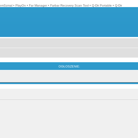
emSzmal
•
PlayOn
•
Far Manager
•
Farbar Recovery Scan Tool
•
Q-Dir Portable
•
Q-Dir
OGŁOSZENIE: