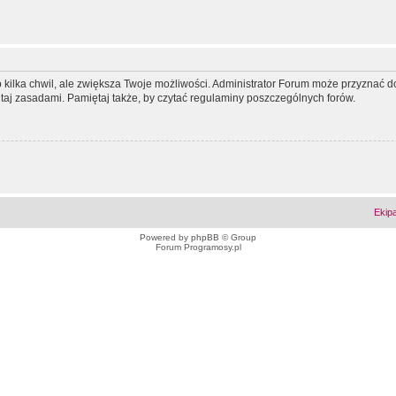
ko kilka chwil, ale zwiększa Twoje możliwości. Administrator Forum może przyzna
tutaj zasadami. Pamiętaj także, by czytać regulaminy poszczególnych forów.
Ekip
Powered by
phpBB
© Group
Forum Programosy.pl