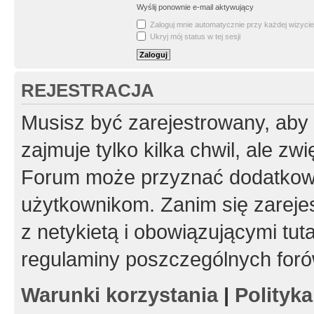
Wyślij ponownie e-mail aktywujący
Zaloguj mnie automatycznie przy każdej wizycie
Ukryj mój status w tej sesji
REJESTRACJA
Musisz być zarejestrowany, aby
zajmuje tylko kilka chwil, ale z
Forum może przyznać dodatkow
użytkownikom. Zanim się zarejes
z netykietą i obowiązującymi tut
regulaminy poszczególnych foró
Warunki korzystania
|
Polityk