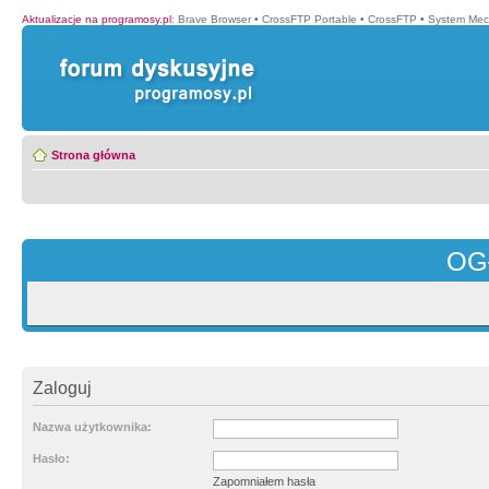
Aktualizacje na programosy.pl
:
Brave Browser
•
CrossFTP Portable
•
CrossFTP
•
System Mec
Strona główna
OG
Zaloguj
Nazwa użytkownika:
Hasło:
Zapomniałem hasła