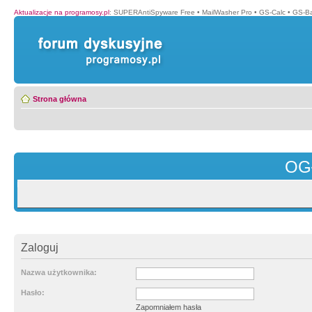
Aktualizacje na programosy.pl
:
SUPERAntiSpyware Free
•
MailWasher Pro
•
GS-Calc
•
GS-B
Strona główna
OG
Zaloguj
Nazwa użytkownika:
Hasło:
Zapomniałem hasła