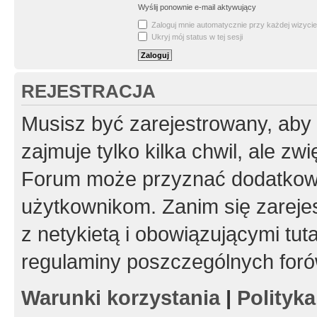
Wyślij ponownie e-mail aktywujący
Zaloguj mnie automatycznie przy każdej wizycie
Ukryj mój status w tej sesji
REJESTRACJA
Musisz być zarejestrowany, aby
zajmuje tylko kilka chwil, ale z
Forum może przyznać dodatkow
użytkownikom. Zanim się zarejes
z netykietą i obowiązującymi tut
regulaminy poszczególnych foró
Warunki korzystania
|
Polityk