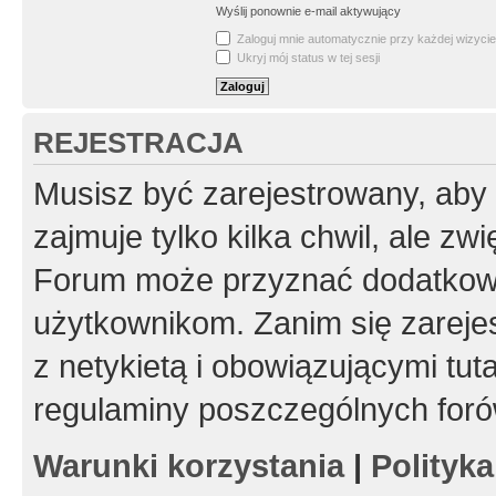
Wyślij ponownie e-mail aktywujący
Zaloguj mnie automatycznie przy każdej wizycie
Ukryj mój status w tej sesji
REJESTRACJA
Musisz być zarejestrowany, aby
zajmuje tylko kilka chwil, ale z
Forum może przyznać dodatkow
użytkownikom. Zanim się zarejes
z netykietą i obowiązującymi tut
regulaminy poszczególnych foró
Warunki korzystania
|
Polityk