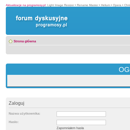
Aktualizacje na programosy.pl
:
Light Image Resizer
•
Rename Master
•
Helium
•
Opera
•
Chr
Strona główna
OG
Zaloguj
Nazwa użytkownika:
Hasło:
Zapomniałem hasła